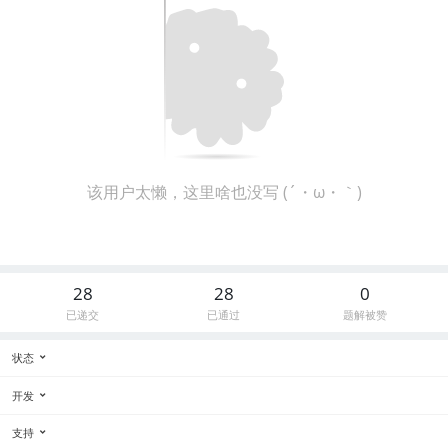
该用户太懒，这里啥也没写 (´・ω・｀)
28
28
0
已递交
已通过
题解被赞
状态
开发
支持