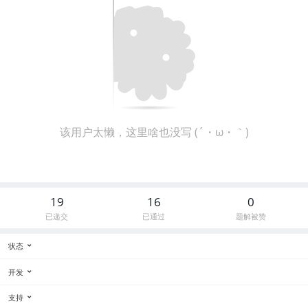
该用户太懒，这里啥也没写 (´・ω・｀)
19
16
0
已递交
已通过
题解被赞
状态
开发
支持