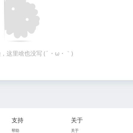
，这里啥也没写 (´・ω・｀)
支持
关于
帮助
关于