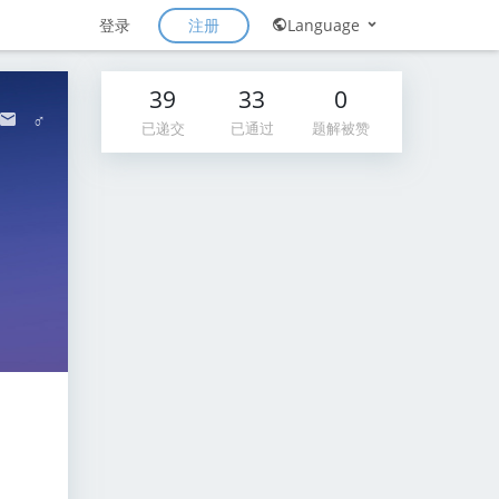
注册
登录
Language
39
33
0
♂
已递交
已通过
题解被赞