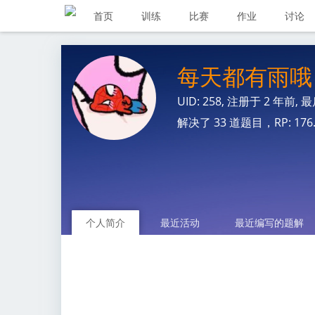
首页
训练
比赛
作业
讨论
每天都有雨哦
UID: 258, 注册于
2 年前
, 
解决了 33 道题目，RP: 176.08
个人简介
最近活动
最近编写的题解