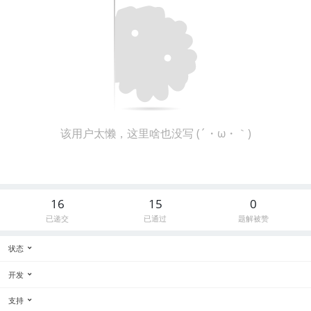
该用户太懒，这里啥也没写 (´・ω・｀)
16
15
0
已递交
已通过
题解被赞
状态
开发
支持