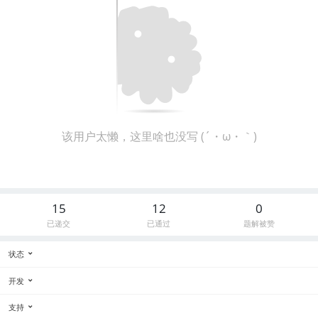
该用户太懒，这里啥也没写 (´・ω・｀)
15
12
0
已递交
已通过
题解被赞
状态
开发
支持