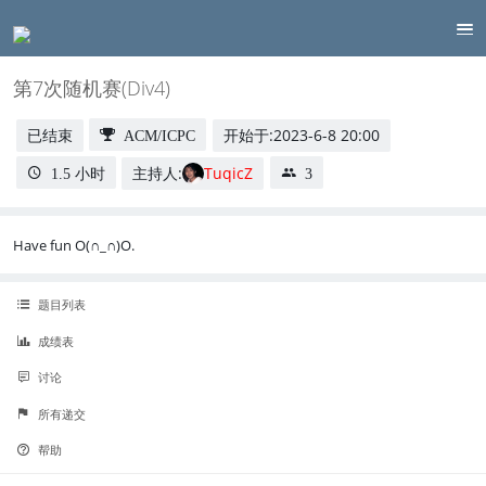
第7次随机赛(Div4)
已结束
开始于:
2023-6-8 20:00
ACM/ICPC
主持人:
TuqicZ
1.5 小时
3
Have fun O(∩_∩)O.
题目列表
成绩表
讨论
所有递交
帮助