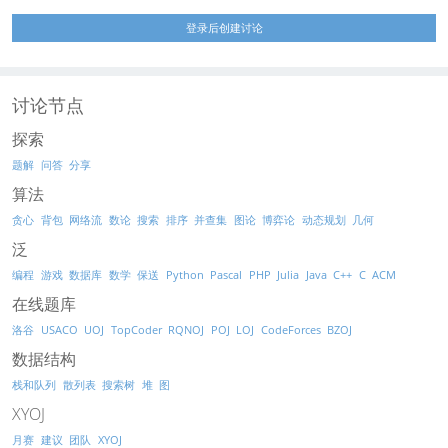
登录后创建讨论
讨论节点
探索
题解
问答
分享
算法
贪心
背包
网络流
数论
搜索
排序
并查集
图论
博弈论
动态规划
几何
泛
编程
游戏
数据库
数学
保送
Python
Pascal
PHP
Julia
Java
C++
C
ACM
在线题库
洛谷
USACO
UOJ
TopCoder
RQNOJ
POJ
LOJ
CodeForces
BZOJ
数据结构
栈和队列
散列表
搜索树
堆
图
XYOJ
月赛
建议
团队
XYOJ