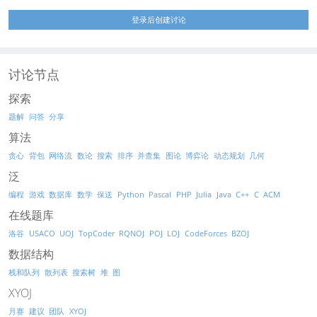
登录后创建讨论
讨论节点
探索
题解
问答
分享
算法
贪心
背包
网络流
数论
搜索
排序
并查集
图论
博弈论
动态规划
几何
泛
编程
游戏
数据库
数学
保送
Python
Pascal
PHP
Julia
Java
C++
C
ACM
在线题库
洛谷
USACO
UOJ
TopCoder
RQNOJ
POJ
LOJ
CodeForces
BZOJ
数据结构
栈和队列
散列表
搜索树
堆
图
XYOJ
月赛
建议
团队
XYOJ