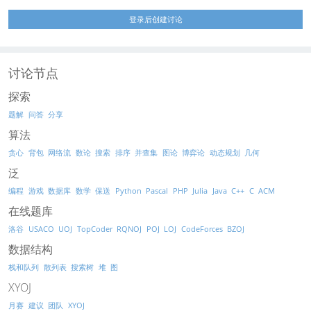
登录后创建讨论
讨论节点
探索
题解
问答
分享
算法
贪心
背包
网络流
数论
搜索
排序
并查集
图论
博弈论
动态规划
几何
泛
编程
游戏
数据库
数学
保送
Python
Pascal
PHP
Julia
Java
C++
C
ACM
在线题库
洛谷
USACO
UOJ
TopCoder
RQNOJ
POJ
LOJ
CodeForces
BZOJ
数据结构
栈和队列
散列表
搜索树
堆
图
XYOJ
月赛
建议
团队
XYOJ